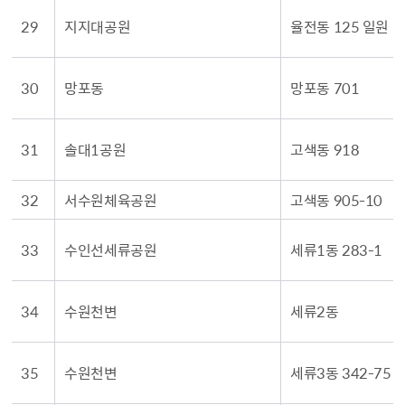
29
지지대공원
율전동 125 일원
30
망포동
망포동 701
31
솔대1공원
고색동 918
32
서수원체육공원
고색동 905-10
33
수인선세류공원
세류1동 283-1
34
수원천변
세류2동
35
수원천변
세류3동 342-75