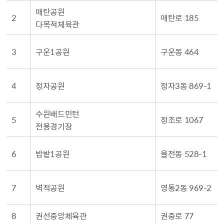
매탄공원
2
매탄로 185
다목적체육관
3
구운1공원
구운동 464
4
정자공원
정자3동 869-1
수원배드민턴
5
정조로 1067
전용경기장
6
밤밭1공원
율전동 528-1
7
벽적공원
영통2동 969-2
8
권선중앙체육관
권중로 77