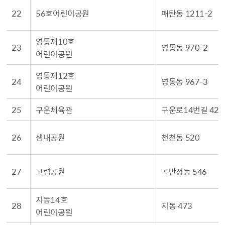
22
56호어린이공원
매탄동 1211-2
영통제10호
23
영통동 970-2
어린이공원
영통제12호
24
영통동 967-3
어린이공원
25
구운체육관
구운로14번길 42
26
샘내공원
천천동 520
27
고렴공원
곡반정동 546
지동14호
28
지동 473
어린이공원