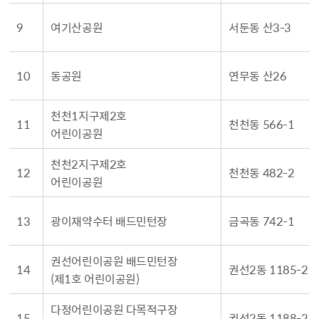
9
여기산공원
서둔동 산3-3
10
동공원
연무동 산26
천천1지구제2호
11
천천동 566-1
어린이공원
천천2지구제2호
12
천천동 482-2
어린이공원
13
광이재약수터 배드민턴장
금곡동 742-1
권선어린이공원 배드민턴장
14
권선2동 1185-2
(제1호 어린이공원)
다정어린이공원 다목적구장
15
권선2동 1188-2