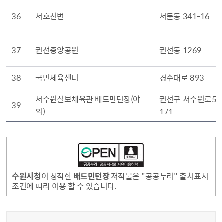
36
서호천변
서둔동 341-16
37
권선중앙공원
권선동 1269
38
국민체육센터
경수대로 893
서수원칠보체육관 배드민턴장(야
권선구 서수원로57
39
외)
171
수원시청
이 창작한
배드민턴장
저작물은 "공공누리" 출처표시
조건에 따라 이용 할 수 있습니다.
콘텐츠 만족도 조사