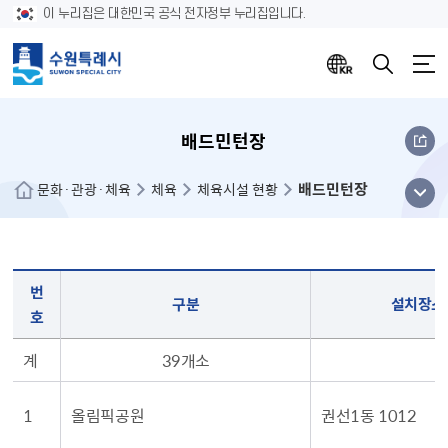
이 누리집은 대한민국 공식 전자정부 누리집입니다.
배드민턴장
배드민턴장
메뉴
문화·관광·체육
체육
체육시설 현황
열기
배드민턴장 현황(번호, 구분, 설치장소, 면수, 면적㎡, 관리주체, 연락처, 준공년도 순의 정보)
번
구분
설치장소
호
계
39개소
1
올림픽공원
권선1동 1012