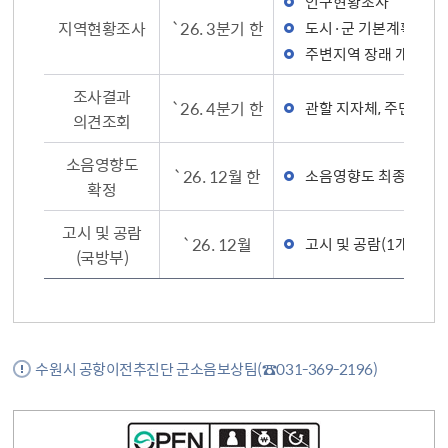
인구현황조사
지역현황조사
`26. 3분기 한
도시·군 기본계획 및 
주변지역 장래 개발계획
조사결과
`26. 4분기 한
관할 지자체, 주민 등 
의견조회
소음영향도
`26. 12월 한
소음영향도 최종안 작
확정
고시 및 공람
`26. 12월
고시 및 공람(1개월 이
(국방부)
수원시 공항이전추진단 군소음보상팀(☎031-369-2196)