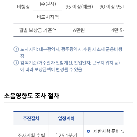
(수원시)
비행장
95 이상(웨클)
90 이상 95 미만(
비도시지역
월별 보상금 기준액
6만원
4만 5천원
도시지역: 대구광역시, 광주광역시, 수원시 소재 군용비행
장
감액기준(거주일자 일할계산, 전입일자, 근무지 위치 등)
에 따라 보상금액이 변경될 수 있음.
소음영향도 조사 절차
추진절차, 일정계획, 주요내용, 비고
추진절차
일정계획
제반사항 준비 및 기초
조사계획 수립
`25.1분기