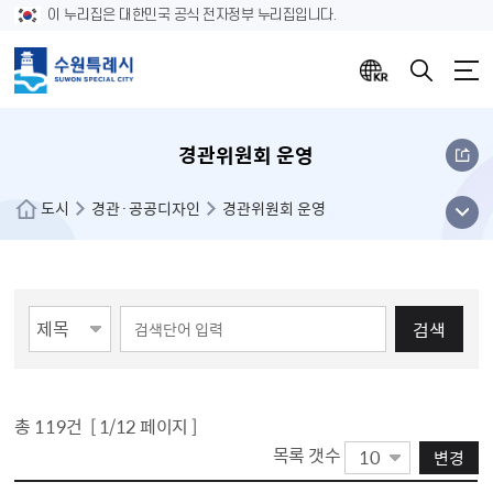
이 누리집은 대한민국 공식 전자정부 누리집입니다.
경관위원회 운영
메뉴
도시
경관·공공디자인
경관위원회 운영
열기
게시물 검색
검색
총
119
건 [
1
/12 페이지 ]
목록 갯수
변경
분야별정보 경관위원회 운영 목록(게시판 목록으로 번호,제목,작성자명,등록일,조회 정보를 제공합니다.)