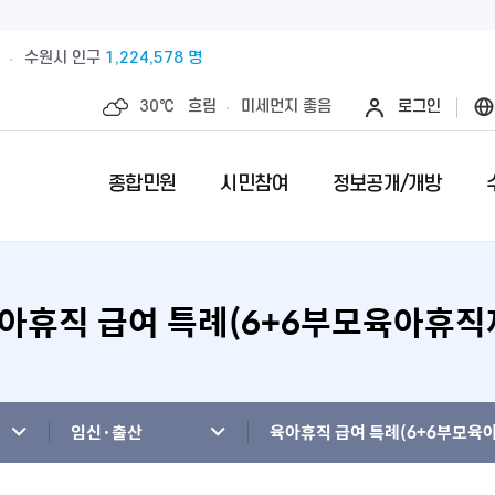
수원시 인구
1,224,578 명
30℃
흐림
미세먼지
좋음
로그인
종합민원
시민참여
정보공개/개방
아휴직 급여 특례(6+6부모육아휴직
예산절감내실을 위한 계약심사실시
수원시 민원인의 권리와 의무
제안안내
특례시란
민원서류접수
칭찬합니다
정보공개제
수원시 조
전예약
업제안
직무관련 금품 처리결과 공개
전입시민안내
제안심사 결과
특례시 이야기
무인민원발급
수상내역
사전정보공
부서별팩스
영계획
패공직자 공개
감사·조사결과공개
외국인(외국국적동포)인감신고
특례시 홍보센터
인감증명발급
이달의 친절
수원시 조
청사안내
청사신축비용공개
주민등록증, 등.초본 발급
어디서나민원(
개인정보목
임신·출산
육아휴직 급여 특례(6+6부모육
행정재산 관리위탁 현황 공개
민원1회방문처리제 안내
사전심사청구
영상정보처
사전상담 예약제 안내
민원후견인제 
연도별 성