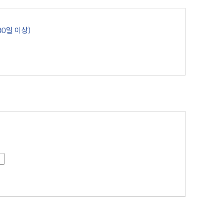
내
병역사항
수원이 캐릭터
이용안내
실시간 대기 현황
수원굿즈
확인서발급
온라인사전예약
0일 이상)
부제 안내
답례품
제공 및 활용
지방공기업이란
기금사업
지방공기업 현황·경영정보
터 포털
산하 지방공기업 결산정보
 법·조례
 수요조사
행정서비스헌장
공통서비스 이행표준