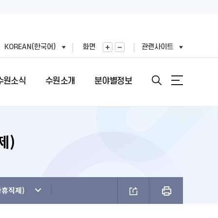
KOREAN(한국어)
화면
관련사이트
수원소식
수원소개
분야별정보
제)
안내
도
직도
원문정보공개
여권민원실 안내
문장(CI)·시기
기
표
번호
정보공개목록
여권의 개요
문장(CI) 변천사
왕(공무원)
직정보 공개
비공개 대상정보 세부기준
여권 신청 (최초, 유효기간 만료)
시정비전(VI)
FAX민원)
적외이용,제3자제공
개인정보처리업무위탁
여권 재발급 및 기재사항변경
마스코트
아휴직제)
제도 안내
리기기 운영관리방침
행정심판 재결결과
여권발급 수수료
나무·꽃·새·주 상징종
안내
과평가
여권 교부일 및 수령방법
브랜드 사용승인