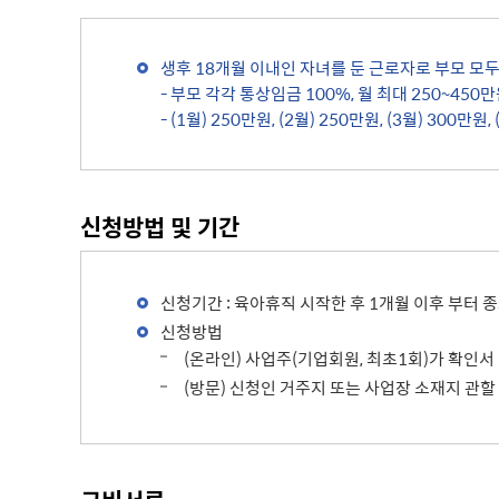
주차장 안내
생후 18개월 이내인 자녀를 둔 근로자로 부모 모
공직자 부조리 신고센터
인권정책
- 부모 각각 통상임금 100%, 월 최대 250~450
위조상품신고안내
시장 업무추진비
인권센터
- (1월) 250만원,
(2월) 250만원,
(3월) 300만원,
예산낭비신고센터
부시장 업무추진비
인권위원회 소개
공익신고센터
본청 업무추진비
지도로 보는 지역정보
인권위원회 활동
복지·보조금 부정수급 및 공공재
사업소 업무추진비
생활지리정보
신청방법 및 기간
정부24(인터넷민원발급)
정 부정청구 신고센터
휴먼콜센터
대법원 전자가족관계등록시스템
은닉재산신고센터
수원시 행정정보
청탁금지법 신고센터
신청기간 : 육아휴직 시작한 후 1개월 이후 부터 종
바가지요금 신고안내
신청방법
인권침해신고
출자·출연기관 현황
각 위원회 현황
(온라인) 사업주(기업회원, 최초1회)가 확인서
사용전검사 업무안내
출연기관 경영정보
시민고충처리위원
각 위원회 심의
(방문) 신청인 거주지 또는 사업장 소재지 관
사용전검사 관련 자료실
출연기관 결산정보
고충민원 신청
사용전검사 관계 법규
고충민원 자료실
감리원 배치신고 업무 안내
정보통신설비 유지보수·관리 업