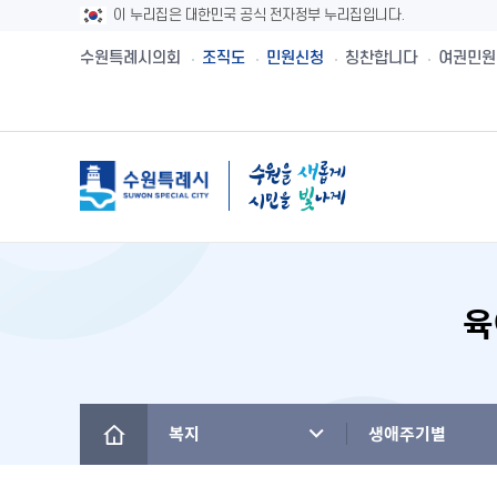
이 누리집은 대한민국 공식 전자정부 누리집입니다.
수원특례시의회
조직도
민원신청
칭찬합니다
여권민원
메뉴
육
시민제안
수원시보
수원시 유래와역사
시민헌장
새빛민원실 안내
주민참여예산제
공직자재산등록
설문투표
전자책
수원의 노래
수원지명유래
원스톱서비스 사
주민참여예산사
청렴메아리
신청접수
정책실명제
수원시 행정구역
수원시청사의 변천
베테랑이 간다
주민참여예산운
부정청탁 및 부
수원새빛돌봄
수원의 인물
역대시장/부시장
청렴시책공개
복지
생애주기별
(구)수원만민광장
국내자매·우호도시
국제자매·우호도시
청렴자료실
수원을 아시나요
찾아오시는 길