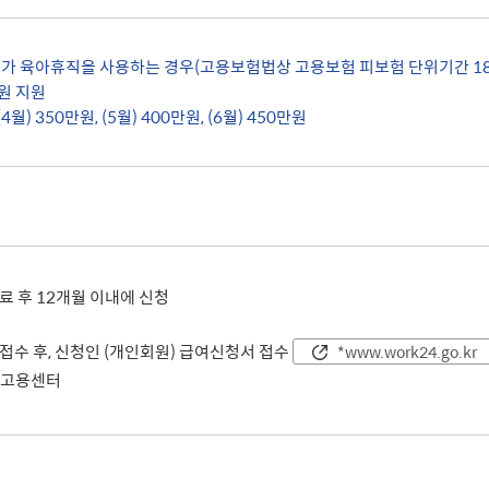
사회적 약자 배려 창구 운영
민원수수료안
구술.전화로 신청가능 민원안내
행정정보공동
가사홈서비스
본인서명사실
두가 육아휴직을 사용하는 경우(고용보험법상 고용보험 피보험 단위기간 18
원탁토론회 등
고향사랑기
만원 지원
전자본인서명확인서발급
통합폐업신고
주민총회
인터넷청구
고향사랑 
공공데이터 
(4월) 350만원,
(5월) 400만원,
(6월) 450만원
시민배심법정
각종서식
고향사랑 
수원통계
접수기관
공지사항
수원시 데이
데이터 관련
공공데이터
종합센터
료 후 12개월 이내에 신청
규제개혁
 접수 후, 신청인 (개인회원) 급여신청서 접수
*www.work24.go.kr
회 소개
결과
적극행정과 소극행정
할 고용센터