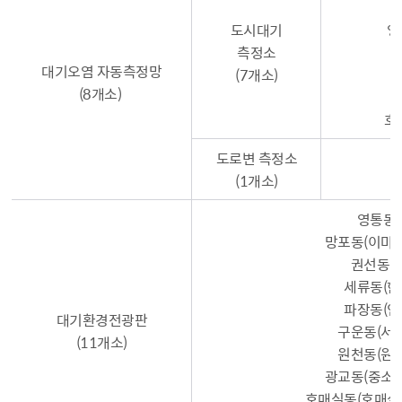
도시대기
영
측정소
대기오염 자동측정망
(7개소)
(8개소)
호
도로변 측정소
(1개소)
영통동(
망포동(이마
권선동(
세류동(한
파장동(인
대기환경전광판
구운동(서
(11개소)
원천동(원
광교동(중소
호매실동(호매실