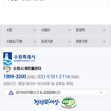
시민
사업자
관광객
사업소/구청
유관기관
관련기관
수원시 휴먼콜센터
1899-3300
,
031-5191-2114
(유료)
(유료)
상담시간 : 평일 08:30~18:30(토·일·공휴일 제외)
공직비리익명신고 & 갑질피해신고