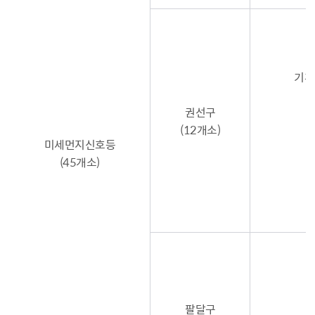
기후
권선구
(12개소)
미세먼지신호등
(45개소)
경
팔달구