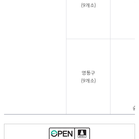
수
(9개소)
영통구
(9개소)
숲