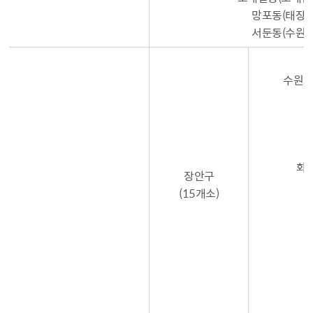
망포동(태장
서둔동(수원
수원시
화
장안구
(15개소)