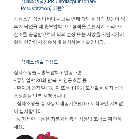
심폐소생술(CPR, Cardiacpulmonary
Resuscitation) 이란?
갑작스런 심장마비나 사고로 인해 폐와 심장의 활동이 멈
추게 되었을 때 흉부압박으로 혈액을 순환시켜 조직으로
산소를 공급함으로써 뇌의 손상 또는 사망을 지연시키기
위해 현장에서 신속하게 실시하는 기술입니다.
심폐소생술 구성도
심폐소생술 = 흉부압박 + 인공호흡
- 흉부압박 30회 반복 후 인공호흡 등
- 환자가 움직일 때까지 또는 119가 도착할 때까지 심폐
소생술을 반복 시행합니다.
- 심폐소생술 중 자동제세동기(AED)가 도착하면 지체없
이 실시합니다.
※ 자세한 내용은 자동제세동기 사용법 코너를 확인하
세요.