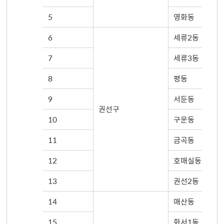
5
영화동
6
세류2동
7
세류3동
8
평동
9
서둔동
권선구
10
구운동
11
금곡동
12
호매실동
13
권선2동
14
매산동
15
화서1동