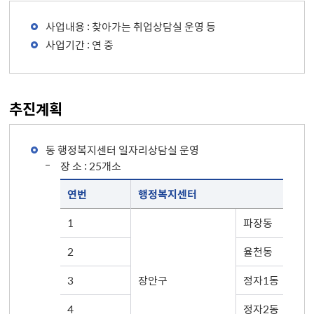
사업내용 : 찾아가는 취업상담실 운영 등
사업기간 : 연 중
추진계획
동 행정복지센터 일자리상담실 운영
장 소 : 25개소
행정복지센터 일자리 상담실 운용 표(연번, 동 주민센터, 주소, 행정전화 순으로 안내 합니다.)
연번
행정복지센터
1
파장동
2
율천동
3
장안구
정자1동
4
정자2동