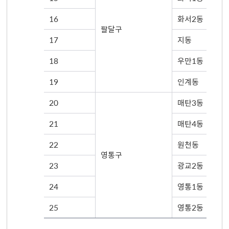
16
화서2동
팔달구
17
지동
18
우만1동
19
인계동
20
매탄3동
21
매탄4동
22
원천동
영통구
23
광교2동
24
영통1동
25
영통2동