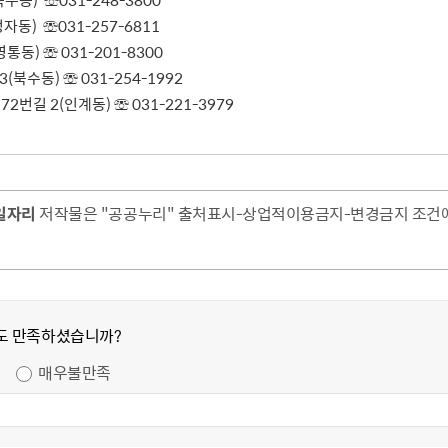
동) ☏031-248-3800
동) ☏031-257-6811
동) ☏ 031-201-8300
북수동) ☏ 031-254-1992
길 2(인계동) ☏ 031-221-3979
일자리
저작물은 "공공누리" 출처표시-상업적이용금지-변경금지 조건에 
도 만족하셨습니까?
매우불만족