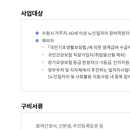
주차장 안내
사업대상
공직자 부조리 신고센터
인권정책
위조상품신고안내
시장 업무추진비
인권센터
수원시 거주자, 60세 이상 노인일자리 참여희망
예산낭비신고센터
부시장 업무추진비
인권위원회 소개
제외자
공익신고센터
본청 업무추진비
지도로 보는 지역정보
인권위원회 활동
「국민기초생활보장법」에 의한 생계급여 수급
복지·보조금 부정수급 및 공공재
사업소 업무추진비
생활지리정보
국민건강보험 직장가입자(취업알선형 제외)
정부24(인터넷민원발급)
정 부정청구 신고센터
휴먼콜센터
장기요양보험 등급 판정자(1~5등급, 인지지원
대법원 전자가족관계등록시스템
은닉재산신고센터
수원시 행정정보
정부부처 및 지자체에서 추진하는 일자리사업에
청탁금지법 신고센터
(노인일자리 및 사회활동 지원사업 내 중복 참여
바가지요금 신고안내
인권침해신고
출자·출연기관 현황
각 위원회 현황
사용전검사 업무안내
출연기관 경영정보
시민고충처리위원
각 위원회 심의
구비서류
사용전검사 관련 자료실
출연기관 결산정보
고충민원 신청
사용전검사 관계 법규
고충민원 자료실
감리원 배치신고 업무 안내
참여신청서, 신분증, 주민등록등본 등
정보통신설비 유지보수·관리 업