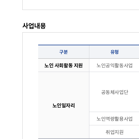
무
사용전검사 현황
사업내용
노인일자리 사업내용 - 구분, 유형, 주요내용, 활동성격 순으로 정보를 제공
구분
유형
노인 사회활동 지원
노인공익활동사업
공동체사업단
노인일자리
노인역량활용사업
취업지원