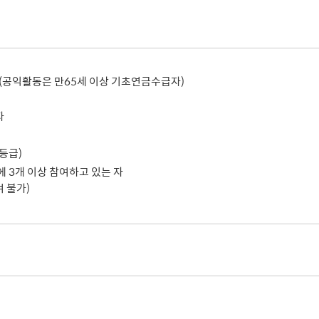
사회적 약자 배려 창구 운영
민원수수료안
구술.전화로 신청가능 민원안내
행정정보공동
가사홈서비스
본인서명사실
원탁토론회 등
고향사랑기
전자본인서명확인서발급
통합폐업신고
주민총회
인터넷청구
고향사랑 
공공데이터 
자(공익활동은 만65세 이상 기초연금수급자)
시민배심법정
각종서식
고향사랑 
수원통계
접수기관
공지사항
수원시 데이
자
데이터 관련
공공데이터
등급)
종합센터
 3개 이상 참여하고 있는 자
 불가)
규제개혁
회 소개
결과
적극행정과 소극행정