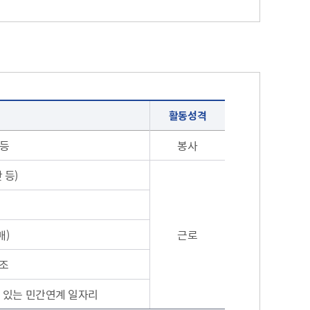
활동성격
 등
봉사
 등)
매)
근로
보조
수 있는 민간연계 일자리