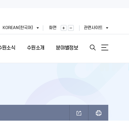
KOREAN(한국어)
화면
관련사이트
수원소식
수원소개
분야별정보
안내
도
직도
원문정보공개
여권민원실 안내
문장(CI)·시기
기
표
번호
정보공개목록
여권의 개요
문장(CI) 변천사
왕(공무원)
직정보 공개
비공개 대상정보 세부기준
여권 신청 (최초, 유효기간 만료)
시정비전(VI)
FAX민원)
적외이용,제3자제공
개인정보처리업무위탁
여권 재발급 및 기재사항변경
마스코트
제도 안내
리기기 운영관리방침
행정심판 재결결과
여권발급 수수료
나무·꽃·새·주 상징종
안내
과평가
여권 교부일 및 수령방법
브랜드 사용승인