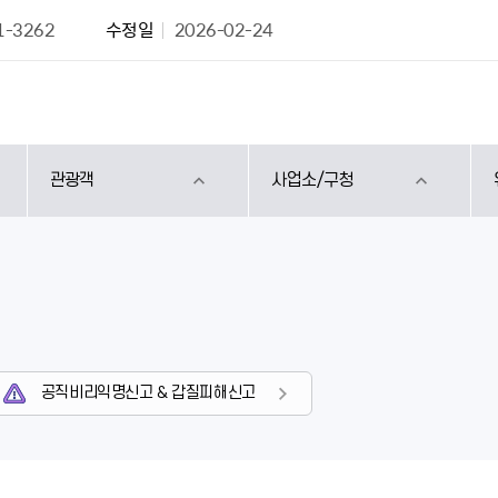
1-3262
수정일
2026-02-24
관광객
사업소/구청
공직비리익명신고 & 갑질피해신고