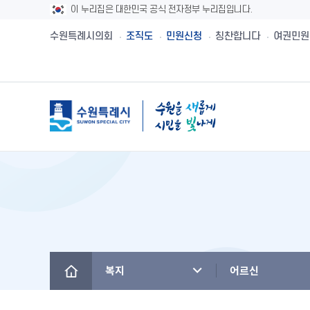
이 누리집은 대한민국 공식 전자정부 누리집입니다.
수원특례시의회
조직도
민원신청
칭찬합니다
여권민원
메뉴
시민제안
수원시보
수원시 유래와역사
시민헌장
새빛민원실 안내
주민참여예산제
공직자재산등록
설문투표
전자책
수원의 노래
수원지명유래
원스톱서비스 사
주민참여예산사
청렴메아리
신청접수
정책실명제
수원시 행정구역
수원시청사의 변천
베테랑이 간다
주민참여예산운
부정청탁 및 부
수원새빛돌봄
수원의 인물
역대시장/부시장
청렴시책공개
복지
어르신
(구)수원만민광장
국내자매·우호도시
국제자매·우호도시
청렴자료실
수원을 아시나요
찾아오시는 길