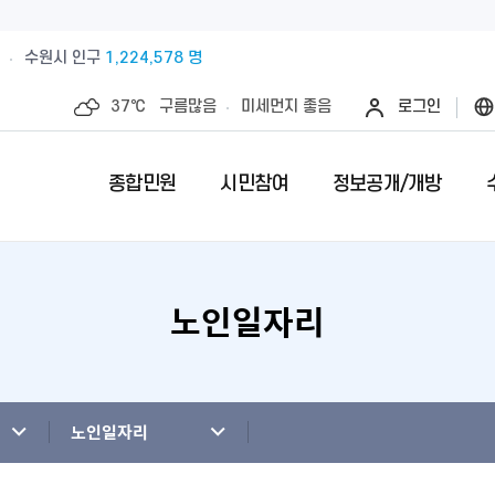
수원시 인구
1,224,578 명
37℃
구름많음
미세먼지
좋음
로그인
종합민원
시민참여
정보공개/개방
노인일자리
예산절감내실을 위한 계약심사실시
수원시 민원인의 권리와 의무
제안안내
특례시란
민원서류접수
칭찬합니다
정보공개제
수원시 조
전예약
업제안
직무관련 금품 처리결과 공개
전입시민안내
제안심사 결과
특례시 이야기
무인민원발급
수상내역
사전정보공
부서별팩스
영계획
패공직자 공개
감사·조사결과공개
외국인(외국국적동포)인감신고
특례시 홍보센터
인감증명발급
이달의 친절
수원시 조
청사안내
청사신축비용공개
주민등록증, 등.초본 발급
어디서나민원(
개인정보목
노인일자리
행정재산 관리위탁 현황 공개
민원1회방문처리제 안내
사전심사청구
영상정보처
사전상담 예약제 안내
민원후견인제 
연도별 성