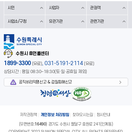
시민
사업자
관광객
사업소/구청
유관기관
관련기관
수원시 휴먼콜센터
1899-3300
,
031-5191-2114
(유료)
(유료)
상담시간 : 평일 08:30~18:30(토·일·공휴일 제외)
공직비리익명신고 & 갑질피해신고
저작권정책
개인정보 처리방침
찾아오시는길
청사안내
(우편번호:
16490
) 경기도 수원시 팔달구 효원로 241(인계동)
COPYRIGHT 2022 SUWON SPECIAL CITY. ALL RIGHTS RESERVED.