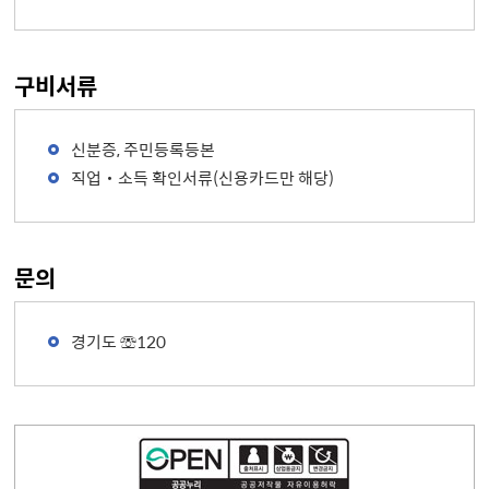
구비서류
신분증, 주민등록등본
직업‧소득 확인서류(신용카드만 해당)
문의
경기도 ☏120