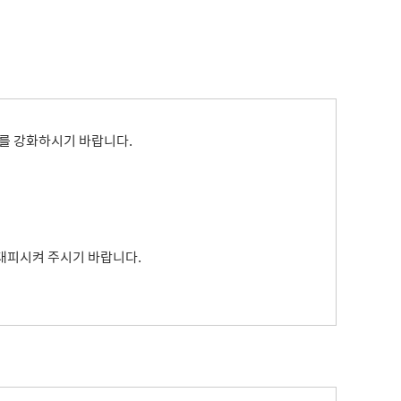
내
병역사항
수원이 캐릭터
이용안내
실시간 대기 현황
수원굿즈
확인서발급
온라인사전예약
부제 안내
답례품
제공 및 활용
지방공기업이란
기금사업
지방공기업 현황·경영정보
터 포털
산하 지방공기업 결산정보
를 강화하시기 바랍니다.
 법·조례
 수요조사
행정서비스헌장
공통서비스 이행표준
 대피시켜 주시기 바랍니다.