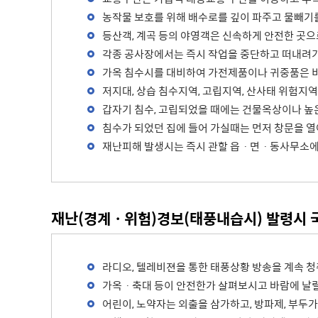
농작물 보호를 위해 배수로를 깊이 파주고 물빼기
등산객, 계곡 등의 야영객은 신속하게 안전한 곳으
각종 공사장에서는 즉시 작업을 중단하고 떠내려가
가옥 침수시를 대비하여 가전제품이나 귀중품은 비
저지대, 상습 침수지역, 고립지역, 산사태 위험지
갑자기 침수, 고립되었을 때에는 건물옥상이나 높
침수가 되었던 집에 들어 가실때는 먼저 창문을 열
재난피해 발생시는 즉시 관할 읍ㆍ면ㆍ동사무소에
재난(경계ㆍ위험)경보(태풍내습시) 발령시
라디오, 텔레비젼을 통한 태풍상황 방송을 계속 
가옥ㆍ축대 등이 안전한가 살펴보시고 바람에 날릴
어린이, 노약자는 외출을 삼가하고, 방파제, 부두가