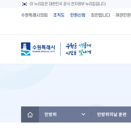
이 누리집은 대한민국 공식 전자정부 누리집입니다.
수원특례시의회
조직도
민원신청
칭찬합니다
여권민원
메뉴
시민제안
수원시보
수원시 유래와역사
시민헌장
새빛민원실 안내
주민참여예산제
공직자재산등록
설문투표
전자책
수원의 노래
수원지명유래
원스톱서비스 사
주민참여예산사
청렴메아리
신청접수
정책실명제
수원시 행정구역
수원시청사의 변천
베테랑이 간다
주민참여예산운
부정청탁 및 부
수원새빛돌봄
수원의 인물
역대시장/부시장
청렴시책공개
민방위
민방위의날 훈련
(구)수원만민광장
국내자매·우호도시
국제자매·우호도시
청렴자료실
수원을 아시나요
찾아오시는 길