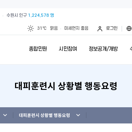
수원시 인구
1,224,578 명
31℃
맑음
미세먼지
좋음
로그인
종합민원
시민참여
정보공개/개방
대피훈련시 상황별 행동요령
예산절감내실을 위한 계약심사실시
수원시 민원인의 권리와 의무
제안안내
특례시란
민원서류접수
칭찬합니다
정보공개제
수원시 조
전예약
업제안
직무관련 금품 처리결과 공개
전입시민안내
제안심사 결과
특례시 이야기
무인민원발급
수상내역
사전정보공
부서별팩스
영계획
패공직자 공개
감사·조사결과공개
외국인(외국국적동포)인감신고
특례시 홍보센터
인감증명발급
이달의 친절
수원시 조
청사안내
청사신축비용공개
주민등록증, 등.초본 발급
어디서나민원(
개인정보목
대피훈련시 상황별 행동요령
행정재산 관리위탁 현황 공개
민원1회방문처리제 안내
사전심사청구
영상정보처
사전상담 예약제 안내
민원후견인제 
연도별 성