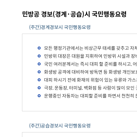
주차장 안내
민방공 경보(경계·공습)시 국민행동요령
공직자 부조리 신고센터
인권정책
(주간)경계경보시 국민행동요령
위조상품신고안내
시장 업무추진비
인권센터
예산낭비신고센터
부시장 업무추진비
인권위원회 소개
공익신고센터
본청 업무추진비
지도로 보는 지역정보
인권위원회 활동
모든 행정기관에서는 비상근무 태세를 갖추고 자
복지·보조금 부정수급 및 공공재
사업소 업무추진비
생활지리정보
민방위 대장은 대원을 지휘하여 민방위 시설과 장
정부24(인터넷민원발급)
정 부정청구 신고센터
휴먼콜센터
국민 여러분께서는 즉시 대피 할 준비를 하시고, 
대법원 전자가족관계등록시스템
은닉재산신고센터
수원시 행정정보
화생방 공격에 대비하여 방독면 등 화생방 개인보
청탁금지법 신고센터
대피 하시기 전에 화재의 위험이 있는 유류와 가스
바가지요금 신고안내
극장, 운동장, 터미널, 백화점 등 사람이 많이 
인권침해신고
운행중인 자동차는 대피할 준비를 하면서 천천히
출자·출연기관 현황
각 위원회 현황
사용전검사 업무안내
출연기관 경영정보
시민고충처리위원
각 위원회 심의
사용전검사 관련 자료실
출연기관 결산정보
고충민원 신청
사용전검사 관계 법규
고충민원 자료실
(주간)공습경보시 국민행동요령
감리원 배치신고 업무 안내
정보통신설비 유지보수·관리 업