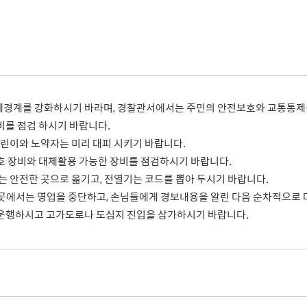
사회적 약자 배려 창구 운영
민원수수료안
구술.전화로 신청가능 민원안내
행정정보공동
가사홈서비스
본인서명사실
원탁토론회 등
고향사랑기
전자본인서명확인서발급
통합폐업신고
주민총회
인터넷청구
고향사랑 
공공데이터 
시민배심법정
각종서식
고향사랑 
수원통계
접수기관
공지사항
수원시 데이
체경계를 강화하시기 바라며, 경찰관서에서는 주민의 안전보호와 교통통제
데이터 관련
비를 점검 하시기 바랍니다.
공공데이터
어린이와 노약자는 미리 대피 시키기 바랍니다.
종합센터
호 장비와 대체활용 가능한 장비를 점검하시기 바랍니다.
는 안전한 곳으로 옮기고, 전열기는 코드를 뽑아 두시기 바랍니다.
모인 곳에서는 영업을 중단하고, 손님들에게 경보내용을 알린 다음 순차적으로
 운행하시고 고가도로나 도심지 진입을 삼가하시기 바랍니다.
규제개혁
회 소개
결과
적극행정과 소극행정