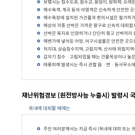
보행시는 침수도로, 잠수교, 웅덩이, 방파제, 오래된
해수욕객, 계곡 등의 야영객은 신속하게 안전한 
해수욕장에 설치된 가건물과 편의시설은 철거하거
해상의 각종 선박은 가까운 항구로 신속히 대피합
선박은 육지로 인양하거나 단단히 묶고 선박끼리 
해변가에 넣어둔 어망, 어구시설물은 안전한 곳으로
저지대, 상습침수지역, 고립지역, 산사태 위험지역
갑자기 침수ㆍ고립되었을 때는 건물옥상이나 높은 
태풍피해 발생시는 즉시 관할 읍ㆍ면ㆍ동사무소에
재난위험경보 (원전방사능 누출시) 발령시 
옥내에 대피할 때에는
주민 여러분께서는 지금 즉시 (옥내에 대피 또는 