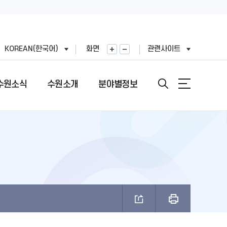
KOREAN(한국어)
화면
관련사이트
수원소식
수원소개
분야별정보
안내
도
직도
원문정보공개
여권민원실 안내
문장(CI)·시기
기
표
번호
정보공개목록
여권의 개요
문장(CI) 변천사
왕(공무원)
직정보 공개
비공개 대상정보 세부기준
여권 신청 (최초, 유효기간 만료)
시정비전(VI)
FAX민원)
적외이용,제3자제공
개인정보처리업무위탁
여권 재발급 및 기재사항변경
마스코트
제도 안내
리기기 운영관리방침
행정심판 재결결과
여권발급 수수료
나무·꽃·새·주 상징종
안내
과평가
여권 교부일 및 수령방법
브랜드 사용승인