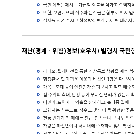
국민 여러분께서는 가급적 외출을 삼가고 오염지역
또한, 오염지역의 식수와 음식물은 함부로 먹지 말
질서를 지켜 주시고 화생방경보가 해제 될 때까지
재난(경계ㆍ위험)경보(호우시) 발령시 국민
라디오, 텔레비젼을 통한 기상특보 상황을 계속 
행정관서 및 가까운 이웃과 비상연락망을 확보하여
가옥ㆍ축대 등이 안전한가 살펴보시고 막힌 배수로
집 주위의 축대, 담장 등이 무너질 염려가 없는지
어린이, 노약자는 외출을 삼가하고, 출타중 일때는
보행시는 침수도로, 잠수교, 웅덩이 등 위험한 곳
천둥 번개가 칠 때에는 철탑, 전신주나 큰나무 밑으
차량은 하천변이나 저지대에 주차하지 않도록 합시
교통수단은 가급적 대중교통 수단을 이용하고 부득