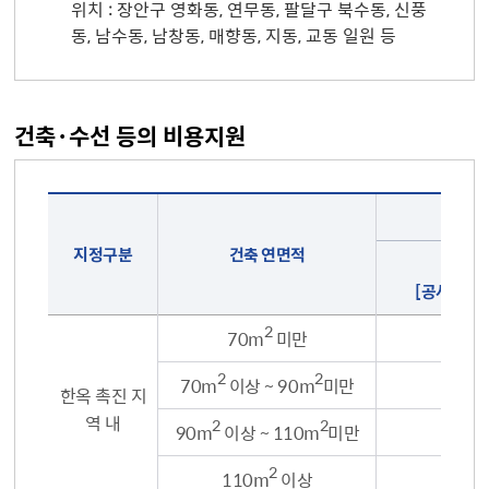
위치 : 장안구 영화동, 연무동, 팔달구 북수동, 신풍
동, 남수동, 남창동, 매향동, 지동, 교동 일원 등
건축·수선 등의 비용지원
건
축
·
수
선
등
의
비
용
지
지정구분
건축 연면적
원
을
신 ·
지
정
구
분,
[공사비 50
건
축
연
면
적,
지
2
원
70m
미만
80,
금
액,
비
고
로
나
2
2
눈
70m
이상 ~ 90m
미만
95,
표
(지
한옥 촉진 지
정
구
분,
건
역 내
2
2
축
90m
이상 ~ 110m
미만
120
연
면
적,
지
원
금
액
2
비
110m
이상
150
고)