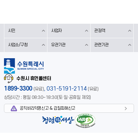
시민
사업자
관광객
사업소/구청
유관기관
관련기관
수원시 휴먼콜센터
1899-3300
,
031-5191-2114
(유료)
(유료)
상담시간 : 평일 08:30~18:30(토·일·공휴일 제외)
공직비리익명신고 & 갑질피해신고