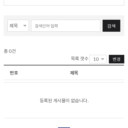
게시물 검색
검색
총
0
건
목록 갯수
변경
인권센터 제도개선 목록(게시판 목록으로 번호,제목,첨부파일,결정일,조회 정보를 제공합니다.)
번호
제목
등록된 게시물이 없습니다.