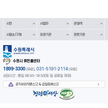
시민
사업자
관광객
사업소/구청
유관기관
관련기관
수원시 휴먼콜센터
1899-3300
,
031-5191-2114
(유료)
(유료)
상담시간 : 평일 08:30~18:30(토·일·공휴일 제외)
공직비리익명신고 & 갑질피해신고